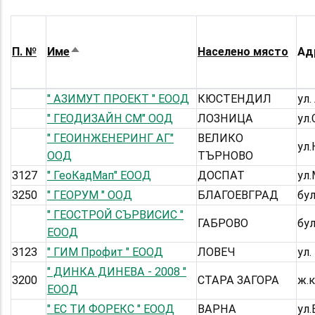
П. №
Име
Населено място
Ад
Sort
descending
" АЗИМУТ ПРОЕКТ " ЕООД
КЮСТЕНДИЛ
ул.
" ГЕОДИЗАЙН СМ" ООД
ЛОЗНИЦА
ул
" ГЕОИНЖЕНЕРИНГ АГ"
ВЕЛИКО
ул.
ООД
ТЪРНОВО
3127
" ГеоКадМап" ЕООД
ДОСПАТ
ул
3250
" ГЕОРУМ " ООД
БЛАГОЕВГРАД
бул
" ГЕОСТРОЙ СЪРВИСИС "
ГАБРОВО
бу
ЕООД
3123
" ГИМ Профит " ЕООД
ЛОВЕЧ
ул.
" ДИНКА ДИНЕВА - 2008 "
3200
СТАРА ЗАГОРА
ж.к
ЕООД
" ЕС ТИ ФОРЕКС " ЕООД
ВАРНА
ул.