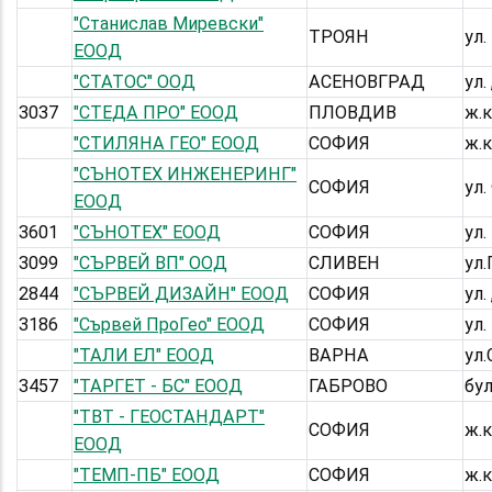
"Станислав Миревски"
ТРОЯН
ул.
ЕООД
"СТАТОС" ООД
АСЕНОВГРАД
ул.
3037
"СТЕДА ПРО" ЕООД
ПЛОВДИВ
ж.к
"СТИЛЯНА ГЕО" ЕООД
СОФИЯ
ж.к
"СЪНОТЕХ ИНЖЕНЕРИНГ"
СОФИЯ
ул.
ЕООД
3601
"СЪНОТЕХ" ЕООД
СОФИЯ
ул
3099
"СЪРВЕЙ ВП" ООД
СЛИВЕН
ул.
2844
"СЪРВЕЙ ДИЗАЙН" ЕООД
СОФИЯ
ул.
3186
"Сървей ПроГео" ЕООД
СОФИЯ
ул.
"ТАЛИ ЕЛ" ЕООД
ВАРНА
ул.
3457
"ТАРГЕТ - БС" ЕООД
ГАБРОВО
бул
"ТВТ - ГЕОСТАНДАРТ"
СОФИЯ
ж.к
ЕООД
"ТЕМП-ПБ" ЕООД
СОФИЯ
ж.к