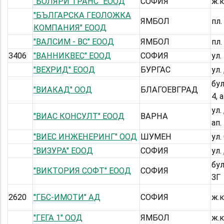
"БОЛЯРИ ТРАНС" ЕООД
СОФИЯ
ж.к
"БЪЛГАРСКА ГЕОЛОЖКА
ЯМБОЛ
пл.
КОМПАНИЯ" ЕООД
"ВАЛСИМ - ВС" ЕООД
ЯМБОЛ
пл.
3406
"ВАННИКВЕС" ЕООД
СОФИЯ
ул.
"ВЕХРИД" ЕООД
БУРГАС
ул.
бул
"ВИАКАД" ООД
БЛАГОЕВГРАД
4, 
ул.
"ВИАС КОНСУЛТ" ЕООД
ВАРНА
ап.
"ВИЕС ИНЖЕНЕРИНГ" ООД
ШУМЕН
ул
"ВИЗУРА" ЕООД
СОФИЯ
ул.
бул
"ВИКТОРИЯ СОФТ" ЕООД
СОФИЯ
3Г
2620
"ГБС-ИМОТИ" АД
СОФИЯ
ж.к
"ГЕГА 1" ООД
ЯМБОЛ
ж.к