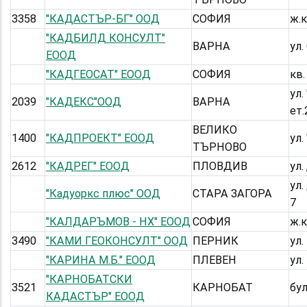
3358
"КАДАСТЪР-БГ" ООД
СОФИЯ
ж.к
"КАДБИЛД КОНСУЛТ"
ВАРНА
ул.
ЕООД
"КАДГЕОСАТ" ЕООД
СОФИЯ
кв.
ул.
2039
"КАДЕКС"ООД
ВАРНА
ет.
ВЕЛИКО
1400
"КАДПРОЕКТ" ЕООД
ул.
ТЪРНОВО
2612
"КАДРЕГ" ЕООД
ПЛОВДИВ
ул.
ул.
"Кадуоркс плюс" ООД
СТАРА ЗАГОРА
7
"КАЛДАРЪМОВ - НХ" ЕООД
СОФИЯ
ж.к
3490
"КАМИ ГЕОКОНСУЛТ" ООД
ПЕРНИК
ул
"КАРИНА М.Б." ЕООД
ПЛЕВЕН
ул.
"КАРНОБАТСКИ
3521
КАРНОБАТ
бу
КАДАСТЪР" ЕООД