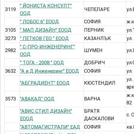
" ЙОНИСТА КОНСУЛТ"
3119
ЧЕПЕЛАРЕ
ул
ООД
" ЛОБОС 6" ЕООД
СОФИЯ
ж.к
3105
" МАП ДИЗАЙН" ЕООД
ПЕРНИК
ул
3273
" ПЕТКОВ ГЕО " ЕООД
КАЗАНЛЪК
ул.
" С-ПРО-ИНЖЕНЕРИНГ"
2982
ШУМЕН
ул.
ООД
" ТОГА - 2008 " ООД
ДОБРИЧ
ул.
3632
"А и Д Инженеринг" ЕООД
СОФИЯ
ул
ул.
"АБГРАДИЕНТ" ЕООД
КЮСТЕНДИЛ
арх
ж.к
3573
"АВАКАД" ООД
ВАРНА
82
"АВИС СТИЛ ДИЗАЙН"
БРАТЯ
с. 
ЕООД
ДАСКАЛОВИ
"АВТОМАГИСТРАЛИ" ЕАД
СОФИЯ
кв.