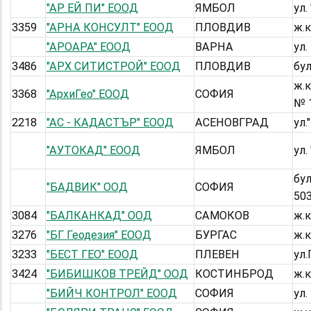
"АР ЕЙ ПИ" ЕООД
ЯМБОЛ
ул.
3359
"АРНА КОНСУЛТ" ЕООД
ПЛОВДИВ
ж.к
"АРОАРА" ЕООД
ВАРНА
ул.
3486
"АРХ СИТИСТРОЙ" ЕООД
ПЛОВДИВ
бул
ж.к
3368
"АрхиГео" ЕООД
СОФИЯ
№ 1
2218
"АС - КАДАСТЪР" ЕООД
АСЕНОВГРАД
ул.
"АУТОКАД" ЕООД
ЯМБОЛ
ул.
бул
"БАДВИК" ООД
СОФИЯ
503
3084
"БАЛКАНКАД" ООД
САМОКОВ
ж.к
3276
"БГ Геодезия" ЕООД
БУРГАС
ж.к
3233
"БЕСТ ГЕО" ЕООД
ПЛЕВЕН
ул
3424
"БИБИШКОВ ТРЕЙД" ООД
КОСТИНБРОД
ж.к
"БИЙЧ КОНТРОЛ" ЕООД
СОФИЯ
ул.