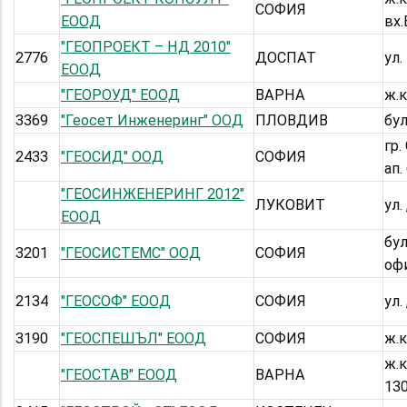
СОФИЯ
ЕООД
вх.
"ГЕОПРОЕКТ – НД 2010"
2776
ДОСПАТ
ул.
ЕООД
"ГЕОРОУД" ЕООД
ВАРНА
ж.к
3369
"Геосет Инженеринг" ООД
ПЛОВДИВ
бул
гр.
2433
"ГЕОСИД" ООД
СОФИЯ
ап.
"ГЕОСИНЖЕНЕРИНГ 2012"
ЛУКОВИТ
ул
ЕООД
бул
3201
"ГЕОСИСТЕМС" ООД
СОФИЯ
оф
2134
"ГЕОСОФ" ЕООД
СОФИЯ
ул.
3190
"ГЕОСПЕШЪЛ" ЕООД
СОФИЯ
ж.к
ж.к
"ГЕОСТАВ" ЕООД
ВАРНА
13