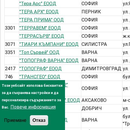
"Тера Арс" ЕООД
СОФИЯ
ул.
"ТЕРА АРХ" ЕООД
ПЕРНИК
ул.
"ТЕРА ПРИМА" ООД
СОФИЯ
ул.
3301
"ТЕРРАВЕМ" ЕООД
СОФИЯ
ул.
"ТЕРРАСЪРВ" ЕООД
СОФИЯ
ж.к
3071
"ТИАРИ КЪМПАНИ" ЕООД
СИЛИСТРА
ул.
3351
"Топ Сървей" ООД
ВАРНА
ул.
"ТОПОГРАФ ВАРНА" ЕООД
ВАРНА
ул.
2417
"ТОПОГРАФ" ЕООД
ДИМИТРОВГРАД
ул.
746
"ТРАНСГЕО" ЕООД
СОФИЯ
бу
"ТРАНСКОНСУЛТ- 22"
Този уебсайт използва бисквитки
1283
СОФИЯ
ул.
ЕООД
за да съхранява настройки и да
"ТРАФИК ХОЛДИНГ" ЕООД
АКСАКОВО
м-с
персонализира съдържанието за
Повече информация
Вас.
"ТРАЯНА - 54" ЕООД
ДОБРИЧ
ул.
бул
2761
"ТРИ ДЕ СКАН" ЕООД
ВАРНА
Приемане
Отказ
"Тр