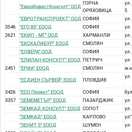
ГОРНА
ул.
"ЕвроИнвестКонсулт" ООД
ОРЯХОВИЦА
5
"ЕВРОТРАНСПРОЕКТ" ООД
СОФИЯ
ул.
3546
"ЕГО 85" ЕООД
СОФИЯ
ул.
2621
"ЕКИП - МГ" ООД
ХАРМАНЛИ
ул.
"ЕКСКАЛИБУР" ЕООД
СМОЛЯН
ул.
"ЕЛВЕРА" ООД
СОФИЯ
ул.
"ЕЛИЛАН КОНСУЛТ" ЕООД
ПЕТРИЧ
ул
2451
"ЕРИА" ЕООД
СМОЛЯН
ж.к
ул.
"ЕСДИЕН СЪРВЕЙ" ЕООД
ПЛОВДИВ
3426
"ЕСО Проект" ЕООД
СОФИЯ
бу
3357
"ЗЕМЕМЕТЪР" ЕООД
ПАЗАРДЖИК
ул.
"ЗЕМКАД КОНСУЛТ" ЕООД
СОПОТ
ул.
"ЗЕМКАД" ЕООД
КАРЛОВО
ул.
"ЗЕНИТ 5" ЕООД
ШУМЕН
ул