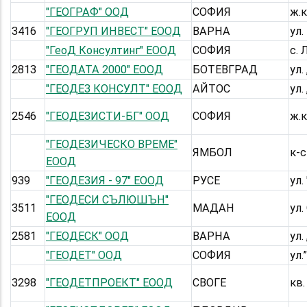
"ГЕОГРАФ" ООД
СОФИЯ
ж.к
3416
"ГЕОГРУП ИНВЕСТ" ЕООД
ВАРНА
ул
"ГеоД Консултинг" ЕООД
СОФИЯ
с. 
2813
"ГЕОДАТА 2000" ЕООД
БОТЕВГРАД
ул.
"ГЕОДЕЗ КОНСУЛТ" ЕООД
АЙТОС
ул.
2546
"ГЕОДЕЗИСТИ-БГ" ООД
СОФИЯ
ж.к
"ГЕОДЕЗИЧЕСКО ВРЕМЕ"
ЯМБОЛ
к-с
ЕООД
939
"ГЕОДЕЗИЯ - 97" ЕООД
РУСЕ
ул.
"ГЕОДЕСИ СЪЛЮШЪН"
3511
МАДАН
ул.
ЕООД
2581
"ГЕОДЕСК" ООД
ВАРНА
ул.
"ГЕОДЕТ" ООД
СОФИЯ
ул.
3298
"ГЕОДЕТПРОЕКТ" ЕООД
СВОГЕ
кв. 