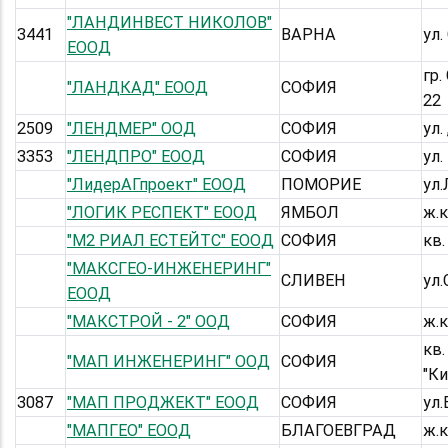
"ЛАНДИНВЕСТ НИКОЛОВ"
3441
ВАРНА
ул.
ЕООД
гр.
"ЛАНДКАД" ЕООД
СОФИЯ
22
2509
"ЛЕНДМЕР" ООД
СОФИЯ
ул.
3353
"ЛЕНДПРО" ЕООД
СОФИЯ
ул.
"ЛидерАГпроект" ЕООД
ПОМОРИЕ
ул
"ЛОГИК РЕСПЕКТ" ЕООД
ЯМБОЛ
ж.к
"М2 РИАЛ ЕСТЕЙТС" ЕООД
СОФИЯ
кв.
"МАКСГЕО-ИНЖЕНЕРИНГ"
СЛИВЕН
ул.
ЕООД
"МАКСТРОЙ - 2" ООД
СОФИЯ
ж.к
кв.
"МАП ИНЖЕНЕРИНГ" ООД
СОФИЯ
"Ки
3087
"МАП ПРОДЖЕКТ" ЕООД
СОФИЯ
ул
"МАПГЕО" ЕООД
БЛАГОЕВГРАД
ж.к