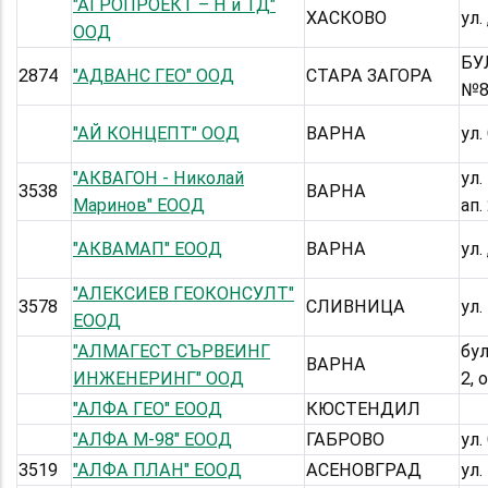
"АГРОПРОЕКТ – Н и ТД"
ХАСКОВО
ул.
ООД
БУ
2874
"АДВАНС ГЕО" ООД
СТАРА ЗАГОРА
№86
"АЙ КОНЦЕПТ" ООД
ВАРНА
ул.
"АКВАГОН - Николай
ул.
3538
ВАРНА
Маринов" ЕООД
ап.
"АКВАМАП" ЕООД
ВАРНА
ул.
"АЛЕКСИЕВ ГЕОКОНСУЛТ"
3578
СЛИВНИЦА
ул.
ЕООД
"АЛМАГЕСТ СЪРВЕИНГ
бул
ВАРНА
ИНЖЕНЕРИНГ" ООД
2, 
"АЛФА ГЕО" ЕООД
КЮСТЕНДИЛ
"АЛФА М-98" ЕООД
ГАБРОВО
ул
3519
"АЛФА ПЛАН" ЕООД
АСЕНОВГРАД
ул