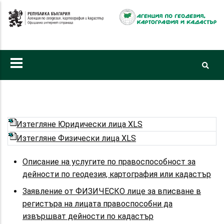
Премини
към
основното
съдържание
Изтегляне Юридически лица XLS
Изтегляне Физически лица XLS
Описание на услугите по правоспособност за
дейности по геодезия, картография или кадастър
Заявление от ФИЗИЧЕСКО лице за вписване в
регистъра на лицата правоспособни да
извършват дейности по кадастър