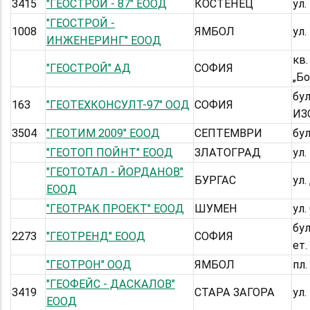
3415
"ГЕОСТРОЙ - 87" ЕООД
КОСТЕНЕЦ
ул.
"ГЕОСТРОЙ -
1008
ЯМБОЛ
ул.
ИНЖЕНЕРИНГ" ЕООД
кв.
"ГЕОСТРОЙ" АД
СОФИЯ
„Б
бу
163
"ГЕОТЕХКОНСУЛТ-97" ООД
СОФИЯ
ИЗ
3504
"ГЕОТИМ 2009" ЕООД
СЕПТЕМВРИ
бул
"ГЕОТОП ПОЙНТ" ЕООД
ЗЛАТОГРАД
ул
"ГЕОТОТАЛ - ЙОРДАНОВ"
БУРГАС
ул.
ЕООД
"ГЕОТРАК ПРОЕКТ" ЕООД
ШУМЕН
ул.
бул
2273
"ГЕОТРЕНД" EООД
СОФИЯ
ет.
"ГЕОТРОН" ООД
ЯМБОЛ
пл.
"ГЕОФЕЙС - ДАСКАЛОВ"
3419
СТАРА ЗАГОРА
ул.
ЕООД