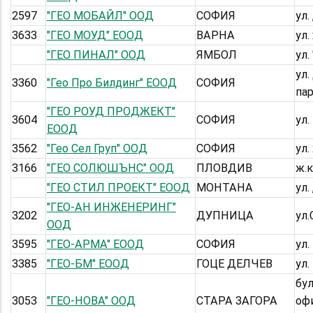
2597
"ГЕО МОБАЙЛ" ООД
СОФИЯ
ул.
3633
"ГЕО МОУД" ЕООД
ВАРНА
ул.
"ГЕО ПИНАЛ" ООД
ЯМБОЛ
ул.
ул
3360
"Гео Про Билдинг" ЕООД
СОФИЯ
пар
"ГЕО РОУД ПРОДЖЕКТ"
3604
СОФИЯ
ул.
ЕООД
3562
"Гео Сел Груп" ООД
СОФИЯ
ул.
3166
"ГЕО СОЛЮШЪНС" ООД
ПЛОВДИВ
ж.к
"ГЕО СТИЛ ПРОЕКТ" ЕООД
МОНТАНА
ул.
"ГЕО-АН ИНЖЕНЕРИНГ"
3202
ДУПНИЦА
ул
ООД
3595
"ГЕО-АРМА" ЕООД
СОФИЯ
ул.
3385
"ГЕО-БМ" ЕООД
ГОЦЕ ДЕЛЧЕВ
ул.
бу
3053
"ГЕО-НОВА" ООД
СТАРА ЗАГОРА
оф