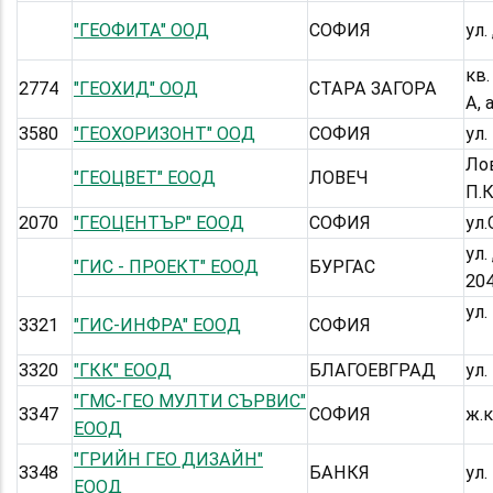
"ГЕОФИТА" ООД
СОФИЯ
ул.
кв.
2774
"ГЕОХИД" ООД
СТАРА ЗАГОРА
А, 
3580
"ГЕОХОРИЗОНТ" ООД
СОФИЯ
ул.
Лов
"ГЕОЦВЕТ" ЕООД
ЛОВЕЧ
П.К
2070
"ГЕОЦЕНТЪР" ЕООД
СОФИЯ
ул.
ул.
"ГИС - ПРОЕКТ" ЕООД
БУРГАС
204
ул.
3321
"ГИС-ИНФРА" ЕООД
СОФИЯ
3320
"ГКК" ЕООД
БЛАГОЕВГРАД
ул
"ГМС-ГЕО МУЛТИ СЪРВИС"
3347
СОФИЯ
ж.к
ЕООД
"ГРИЙН ГЕО ДИЗАЙН"
3348
БАНКЯ
ул
ЕООД