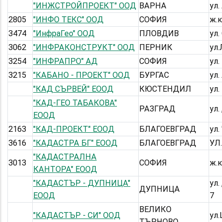
"ИНЖСТРОЙПРОЕКТ" ООД
ВАРНА
ул
2805
"ИНФО ТЕКС" ООД
СОФИЯ
ж.к
3474
"ИнфраГео" ООД
ПЛОВДИВ
ул.
3062
"ИНФРАКОНСТРУКТ" ООД
ПЕРНИК
ул.
3254
"ИНФРАПРО" АД
СОФИЯ
ул.
3215
"КАБАНО - ПРОЕКТ" ООД
БУРГАС
ул.
"КАД СЪРВЕЙ" ЕООД
КЮСТЕНДИЛ
ул
"КАД-ГЕО ТАБАКОВА"
РАЗГРАД
ул.
ЕООД
2163
"КАД-ПРОЕКТ" ЕООД
БЛАГОЕВГРАД
ул.
3616
"КАДАСТРА БГ" ЕООД
БЛАГОЕВГРАД
УЛ.
"КАДАСТРАЛНА
3013
СОФИЯ
ж.к
КАНТОРА" ЕООД
"КАДАСТЪР - ДУПНИЦА"
ул.
ДУПНИЦА
ЕООД
7
ВЕЛИКО
"КАДАСТЪР - СИ" ООД
ул
ТЪРНОВО