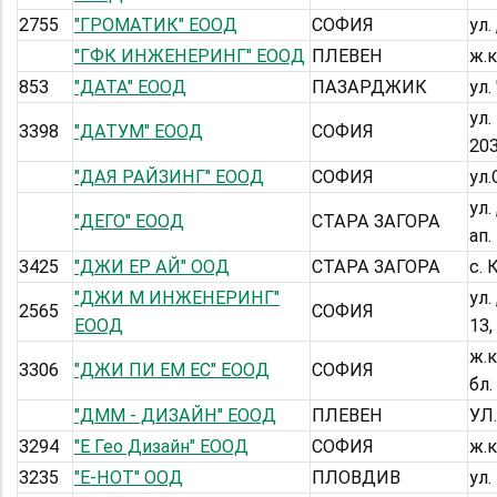
2755
"ГРОМАТИК" ЕООД
СОФИЯ
ул.
"ГФК ИНЖЕНЕРИНГ" ЕООД
ПЛЕВЕН
ж.к
853
"ДАТА" ЕООД
ПАЗАРДЖИК
ул.
ул.
3398
"ДАТУМ" ЕООД
СОФИЯ
20
"ДАЯ РАЙЗИНГ" ЕООД
СОФИЯ
ул.
ул.
"ДЕГО" ЕООД
СТАРА ЗАГОРА
ап.
3425
"ДЖИ ЕР АЙ" ООД
СТАРА ЗАГОРА
с. 
"ДЖИ М ИНЖЕНЕРИНГ"
ул
2565
СОФИЯ
ЕООД
13,
ж.к
3306
"ДЖИ ПИ ЕМ ЕС" ЕООД
СОФИЯ
бл.
"ДММ - ДИЗАЙН" ЕООД
ПЛЕВЕН
УЛ
3294
"Е Гео Дизайн" ЕООД
СОФИЯ
ж.к
3235
"Е-НОТ" ООД
ПЛОВДИВ
ул.