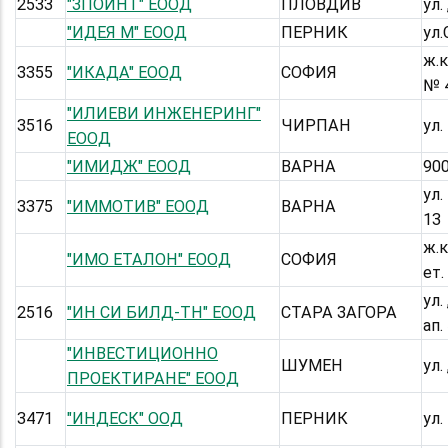
2533
"ЗПОЙНТ" ЕООД
ПЛОВДИВ
ул.
"ИДЕЯ М" ЕООД
ПЕРНИК
ул.
ж.к
3355
"ИКАДА" ЕООД
СОФИЯ
№ 4
"ИЛИЕВИ ИНЖЕНЕРИНГ"
3516
ЧИРПАН
ул.
ЕООД
"ИМИДЖ" ЕООД
ВАРНА
900
ул.
3375
"ИММОТИВ" ЕООД
ВАРНА
13
ж.к
"ИМО ЕТАЛОН" ЕООД
СОФИЯ
ет.
ул.
2516
"ИН СИ БИЛД-ТН" ЕООД
СТАРА ЗАГОРА
ап.
"ИНВЕСТИЦИОННО
ШУМЕН
ул.
ПРОЕКТИРАНЕ" ЕООД
3471
"ИНДЕСК" ООД
ПЕРНИК
ул.