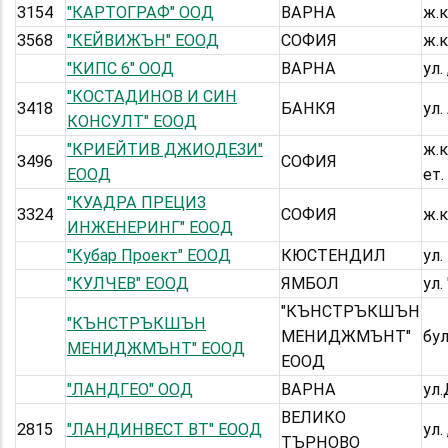
3154
"КАРТОГРАФ" ООД
ВАРНА
ж.к
3568
"КЕЙВИЖЪН" ЕООД
СОФИЯ
ж.к
"КИПС 6" ООД
ВАРНА
ул.
"КОСТАДИНОВ И СИН
3418
БАНКЯ
ул
КОНСУЛТ" ЕООД
"КРИЕЙТИВ ДЖИОДЕЗИ"
ж.к
3496
СОФИЯ
ЕООД
ет.
"КУАДРА ПРЕЦИЗ
3324
СОФИЯ
ж.к
ИНЖЕНЕРИНГ" ЕООД
"Кубар Проект" ЕООД
КЮСТЕНДИЛ
ул.
"КУЛЧЕВ" ЕООД
ЯМБОЛ
ул.
"КЪНСТРЪКШЪН
"КЪНСТРЪКШЪН
МЕНИДЖМЪНТ"
бу
МЕНИДЖМЪНТ" ЕООД
ЕООД
"ЛАНДГЕО" ООД
ВАРНА
ул.
ВЕЛИКО
2815
"ЛАНДИНВЕСТ ВТ" ЕООД
ул
ТЪРНОВО