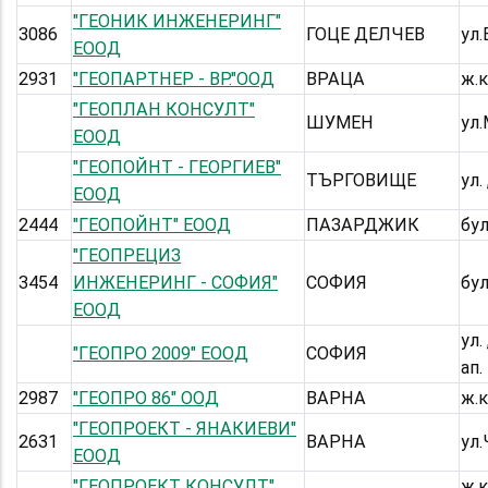
"ГЕОНИК ИНЖЕНЕРИНГ"
3086
ГОЦЕ ДЕЛЧЕВ
ул
ЕООД
2931
"ГЕОПАРТНЕР - ВР."ООД
ВРАЦА
ж.к
"ГЕОПЛАН КОНСУЛТ"
ШУМЕН
ул
ЕООД
"ГЕОПОЙНТ - ГЕОРГИЕВ"
ТЪРГОВИЩЕ
ул.
ЕООД
2444
"ГЕОПОЙНТ" ЕООД
ПАЗАРДЖИК
бу
"ГЕОПРЕЦИЗ
3454
ИНЖЕНЕРИНГ - СОФИЯ"
СОФИЯ
бу
ЕООД
ул.
"ГЕОПРО 2009" ЕООД
СОФИЯ
ап.
2987
"ГЕОПРО 86" ООД
ВАРНА
ж.к
"ГЕОПРОЕКТ - ЯНАКИЕВИ"
2631
ВАРНА
ул.
ЕООД
"ГЕОПРОЕКТ КОНСУЛТ"
ж.к