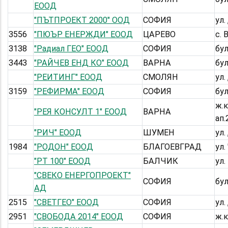
ЕООД
"ПЪТПРОЕКТ 2000" ООД
СОФИЯ
ул.
3556
"ПЮЪР ЕНЕРЖДИ" ЕООД
ЦАРЕВО
с. 
3138
"Радиал ГЕО" ЕООД
СОФИЯ
бул
3443
"РАЙЧЕВ ЕНД КО" ЕООД
ВАРНА
бул
"РЕИТИНГ" ЕООД
СМОЛЯН
ул.
3159
"РЕФИРМА" ЕООД
СОФИЯ
бу
ж.к
"РЕЯ КОНСУЛТ 1" ЕООД
ВАРНА
ап.
"РИЧ" ЕООД
ШУМЕН
ул.
1984
"РОДОН" ЕООД
БЛАГОЕВГРАД
ул.
"РТ 100" ЕООД
БАЛЧИК
ул.
"СВЕКО ЕНЕРГОПРОЕКТ"
СОФИЯ
бул
АД
2515
"СВЕТГЕО" ЕООД
СОФИЯ
ул.
2951
"СВОБОДА 2014" ЕООД
СОФИЯ
ж.к