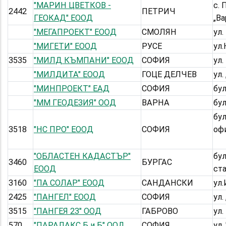
"МАРИН ЦВЕТКОВ -
с. 
2442
ПЕТРИЧ
ГЕОКАД" ЕООД
„Ва
"МЕГАПРОЕКТ" ЕООД
СМОЛЯН
ул.
"МИГЕТИ" ЕООД
РУСЕ
ул.
3535
"МИЛД КЪМПАНИ" ЕООД
СОФИЯ
ул.
"МИЛДИТА" ЕООД
ГОЦЕ ДЕЛЧЕВ
ул.
"МИНПРОЕКТ" ЕАД
СОФИЯ
бу
"ММ ГЕОДЕЗИЯ" ООД
ВАРНА
бул
бул
3518
"НС ПРО" ЕООД
СОФИЯ
оф
"ОБЛАСТЕН КАДАСТЪР"
бул
3460
БУРГАС
ЕООД
ста
3160
"ПА СОЛАР" ЕООД
САНДАНСКИ
ул
2425
"ПАНГЕЛ" ЕООД
СОФИЯ
ул.
3515
"ПАНГЕЯ 23" ООД
ГАБРОВО
ул.
570
"ПАРАЛАКС Б и Б" ООД
СОФИЯ
ул.