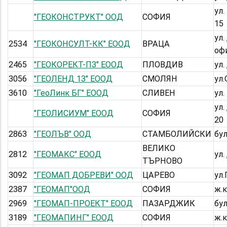
ул.
"ГЕОКОНСТРУКТ" ООД
СОФИЯ
15
ул.
2534
"ГЕОКОНСУЛТ-КК" ЕООД
ВРАЦА
оф
2465
"ГЕОКОРЕКТ-ПЗ" ЕООД
ПЛОВДИВ
ул.
3056
"ГЕОЛЕНД 13" ЕООД
СМОЛЯН
ул
3610
"ГеоЛинк БГ" ЕООД
СЛИВЕН
ул
ул.
"ГЕОЛИСИУМ" ЕООД
СОФИЯ
20
2863
"ГЕОЛЪВ" ООД
СТАМБОЛИЙСКИ
бул
ВЕЛИКО
2812
"ГЕОМАКС" ЕООД
ул.
ТЪРНОВО
3092
"ГЕОМАП ДОБРЕВИ" ООД
ЦАРЕВО
ул
2387
"ГЕОМАП"ООД
СОФИЯ
ж.к
2969
"ГЕОМАП-ПРОЕКТ" ЕООД
ПАЗАРДЖИК
бул
3189
"ГЕОМАПИНГ" ЕООД
СОФИЯ
ж.к