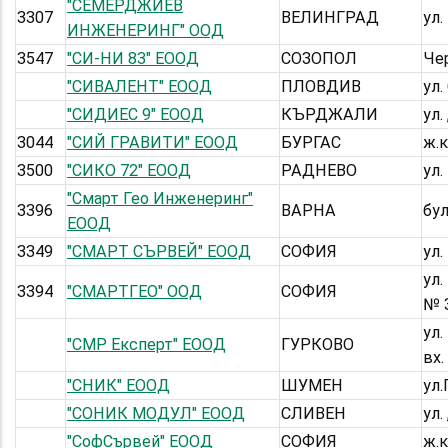
"СЕМЕРДЖИЕВ
3307
ВЕЛИНГРАД
ул.
ИНЖЕНЕРИНГ" ООД
3547
"СИ-НИ 83" ЕООД
СОЗОПОЛ
Чер
"СИВАЛЕНТ" ЕООД
ПЛОВДИВ
ул.
"СИДИЕС 9" ЕООД
КЪРДЖАЛИ
ул.
3044
"СИЙ ГРАВИТИ" ЕООД
БУРГАС
ж.к
3500
"СИКО 72" ЕООД
РАДНЕВО
ул.
"Смарт Гео Инженеринг"
3396
ВАРНА
бул
ЕООД
3349
"СМАРТ СЪРВЕЙ" ЕООД
СОФИЯ
ул.
ул
3394
"СМАРТГЕО" ООД
СОФИЯ
№ 3
ул.
"СМР Експерт" ЕООД
ГУРКОВО
вх. 
"СНИК" ЕООД
ШУМЕН
ул.
"СОНИК МОДУЛ" ЕООД
СЛИВЕН
ул.
"СофСървей" ЕООД
СОФИЯ
ж.к