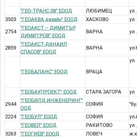
"ГЕО-ТРАНС 08" ЕООД
ЛЮБИМЕЦ
ул.
3503
"ГЕОАКВА дизайн" ЕООД
ХАСКОВО
ул.
"ГЕОАКСТ – ДИМИТЪР
2754
ВАРНА
ул.
ДИМИТРОВ" ЕООД
"ГЕОАКСТ-ДАНАИЛ
2859
ВАРНА
ул
СПАСОВ" ЕООД
ул.
"ГЕОБАЛАНС" ЕООД
ВРАЦА
"ГЕОБАУПРОЕКТ" ЕООД
СТАРА ЗАГОРА
ул.
"ГЕОБИЛД ИНЖЕНЕРИНГ"
2944
СОФИЯ
"бу
ООД
2224
"ГЕОБУЛ" ЕООД
СОФИЯ
ул.
"ГЕОВЕЛ" ЕООД
РАКИТОВО
ул.
3263
"ГЕОГИЕВ" ЕООД
ЛОВЕЧ
ж.к