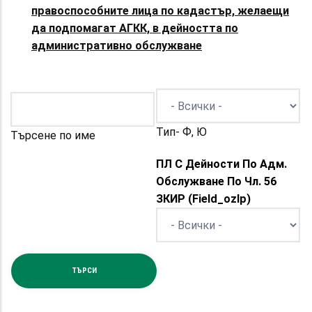
правоспособните лица по кадастър, желаещи
да подпомагат АГКК, в дейността по
административно обслужване
Тип- Ф, Ю
Търсене по име
ПЛ С Дейности По Адм.
Обслужване По Чл. 56
ЗКИР (field_ozlp)