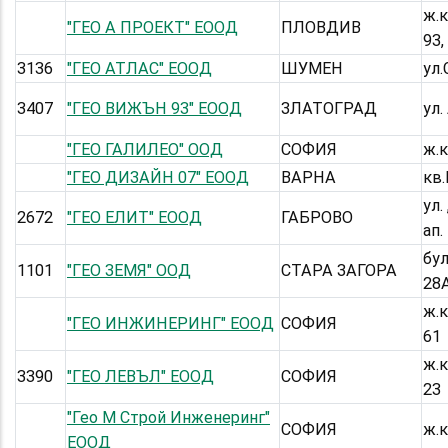
ж.к
"ГЕО А ПРОЕКТ" ЕООД
ПЛОВДИВ
93,
3136
"ГЕО АТЛАС" ЕООД
ШУМЕН
ул.
3407
"ГЕО ВИЖЪН 93" ЕООД
ЗЛАТОГРАД
ул.
"ГЕО ГАЛИЛЕО" ООД
СОФИЯ
ж.к
"ГЕО ДИЗАЙН 07" ЕООД
ВАРНА
кв.
ул.
2672
"ГЕО ЕЛИТ" ЕООД
ГАБРОВО
ап.
бул
1101
"ГЕО ЗЕМЯ" ООД
СТАРА ЗАГОРА
28
ж.к
"ГЕО ИНЖИНЕРИНГ" ЕООД
СОФИЯ
61
ж.к
3390
"ГЕО ЛЕВЪЛ" ЕООД
СОФИЯ
23
"Гео М Строй Инженеринг"
СОФИЯ
ж.к
ЕООД