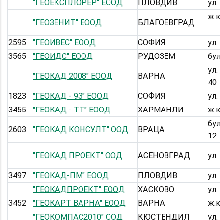
"ГЕОЕКСПЛОРЕР" ЕООД
ПЛОВДИВ
ул.
ж.к
"ГЕОЗЕНИТ" ЕООД
БЛАГОЕВГРАД
2595
"ГЕОИВЕС" ЕООД
СОФИЯ
ул.
3565
"ГЕОИДС" ЕООД
РУДОЗЕМ
бул
ул.
"ГЕОКАД 2008" ЕООД
ВАРНА
40
1823
"ГЕОКАД - 93" ЕООД
СОФИЯ
ул.
3455
"ГЕОКАД - ТТ" ЕООД
ХАРМАНЛИ
ж.к
бул
2603
"ГЕОКАД КОНСУЛТ" ООД
ВРАЦА
12
"ГЕОКАД ПРОЕКТ" ООД
АСЕНОВГРАД
ул.
3497
"ГЕОКАД-ПМ" ЕООД
ПЛОВДИВ
ул.
"ГЕОКАДПРОЕКТ" ЕООД
ХАСКОВО
ул.
3452
"ГЕОКАРТ ВАРНА" ЕООД
ВАРНА
ж.к
"ГЕОКОМПАС2010" ООД
КЮСТЕНДИЛ
ул.