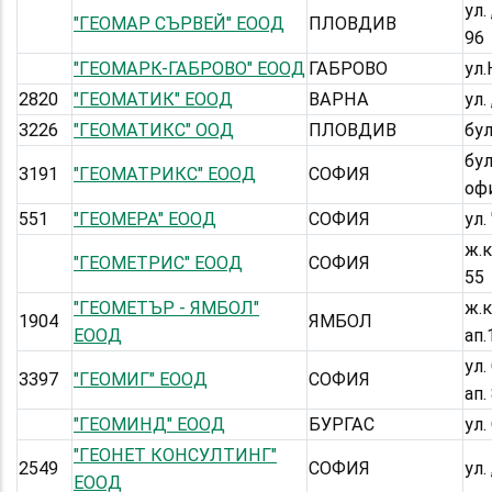
ул.
"ГЕОМАР СЪРВЕЙ" ЕООД
ПЛОВДИВ
96
"ГЕОМАРК-ГАБРОВО" ЕООД
ГАБРОВО
ул
2820
"ГЕОМАТИК" ЕООД
ВАРНА
ул.
3226
"ГЕОМАТИКС" ООД
ПЛОВДИВ
бул
бул
3191
"ГЕОМАТРИКС" ЕООД
СОФИЯ
оф
551
"ГЕОМЕРА" ЕООД
СОФИЯ
ул.
ж.к
"ГЕОМЕТРИС" ЕООД
СОФИЯ
55
"ГЕОМЕТЪР - ЯМБОЛ"
ж.к
1904
ЯМБОЛ
ЕООД
ап.
ул.
3397
"ГЕОМИГ" ЕООД
СОФИЯ
ап.
"ГЕОМИНД" ЕООД
БУРГАС
ул.
"ГЕОНЕТ КОНСУЛТИНГ"
2549
СОФИЯ
ул.
ЕООД