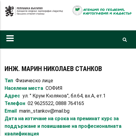
Премини
към
основното
съдържание
ИНЖ. МАРИН НИКОЛАЕВ СТАНКОВ
Тип
Физическо лице
Населени места
СОФИЯ
Адрес
ул. " Крум Кюляков", бл.64, вх.А, ет.1
Телефон
02 9625522, 0888 764165
Email
marin_stankov@mail.bg
Дата на изтичане на срока на преминат курс за
поддържане и повишаване на професионалната
квалификация