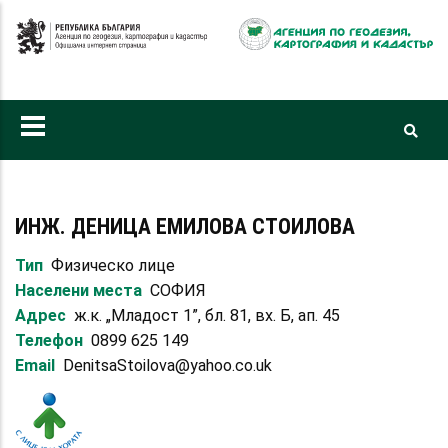
Премини
към
основното
съдържание
ИНЖ. ДЕНИЦА ЕМИЛОВА СТОИЛОВА
Тип
Физическо лице
Населени места
СОФИЯ
Адрес
ж.к. „Младост 1”, бл. 81, вх. Б, ап. 45
Телефон
0899 625 149
Email
DenitsaStoilova@yahoo.co.uk