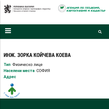
Премини
към
основното
съдържание
ИНЖ. ЗОРКА КОЙЧЕВА КОЕВА
Тип
Физическо лице
Населени места
СОФИЯ
Адрес