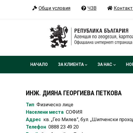
Премини
Общи условия
ЧЗВ
Контакт
към
основното
съдържание
Main
НАЧАЛО
ЗА КЛИЕНТА
ЗА НАС
НО
navigation
ИНЖ. ДИЯНА ГЕОРГИЕВА ПЕТКОВА
Тип
Физическо лице
Населени места
СОФИЯ
Адрес
кв. „Гео Милев”, бул. „Шипченски проход” 1
Телефон
0888 23 49 20