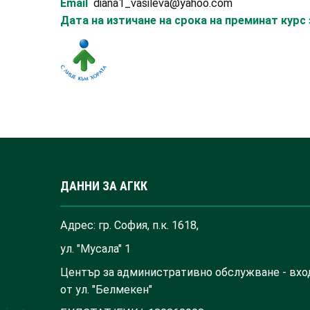
Email
diana1_vasileva@yahoo.com
Дата на изтичане на срока на преминат кур
ДАННИ ЗА АГКК
Адрес: гр. София, п.к. 1618,
ул. "Мусала" 1
Център за административно обслужване - вхо
от ул. "Белмекен"