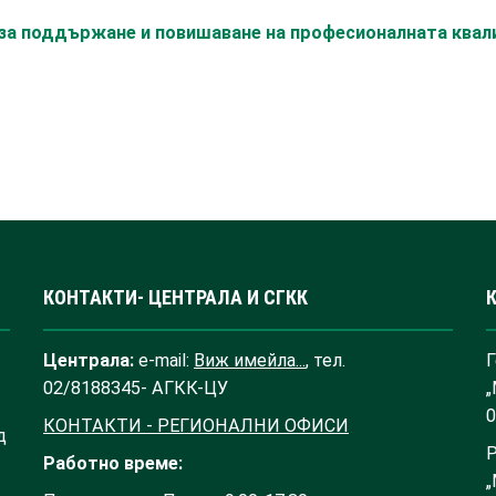
с за поддържане и повишаване на професионалната ква
КОНТАКТИ- ЦЕНТРАЛА И СГКК
Централа:
e-mail:
Виж имейла...
, тел.
Г
02/8188345- АГКК-ЦУ
„
0
КОНТАКТИ - РЕГИОНАЛНИ ОФИСИ
д
Р
Работно време:
„