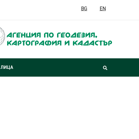
BG
EN
 ЛИЦА