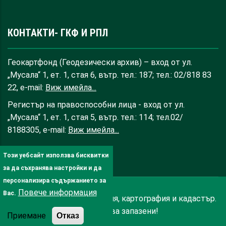
КОНТАКТИ- ГКФ И РПЛ
Геокартфонд (Геодезически архив) – вход от ул.
„Мусала“ 1, ет. 1, стая 6, вътр. тел.: 187; тел.: 02/818 83
22, e-mail:
Виж имейла...
Регистър на правоспособни лица - вход от ул.
„Мусала“ 1, ет. 1, стая 5, вътр. тел.: 114; тел.02/
8188305, e-mail:
Виж имейла...
Този уебсайт използва бисквитки
за да съхранява настройки и да
персонализира съдържанието за
Повече информация
Вас.
© 2025 Агенция по геодезия, картография и кадастър.
Всички права запазени!
Приемане
Отказ