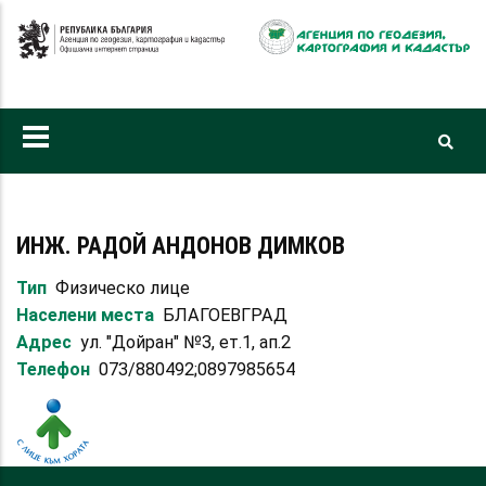
Премини
към
основното
съдържание
ИНЖ. РАДОЙ АНДОНОВ ДИМКОВ
Тип
Физическо лице
Населени места
БЛАГОЕВГРАД
Адрес
ул. "Дойран" №3, ет.1, ап.2
Телефон
073/880492;0897985654