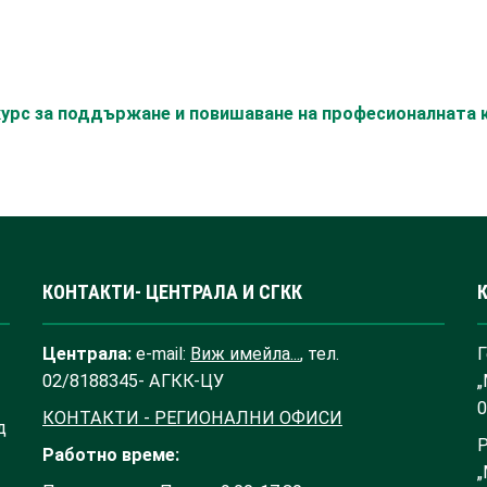
 курс за поддържане и повишаване на професионалната
КОНТАКТИ- ЦЕНТРАЛА И СГКК
Централа:
e-mail:
Виж имейла...
, тел.
Г
02/8188345- АГКК-ЦУ
„
0
КОНТАКТИ - РЕГИОНАЛНИ ОФИСИ
д
Р
Работно време:
„