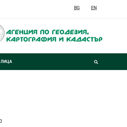
BG
EN
 ЛИЦА
0