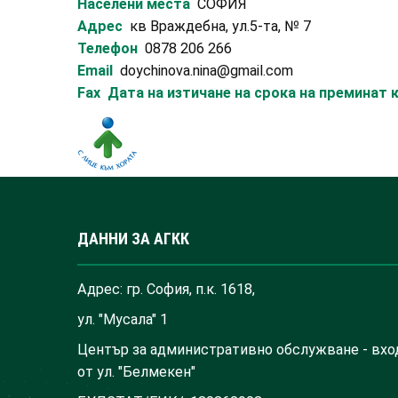
Населени места
СОФИЯ
Адрес
кв Враждебна, ул.5-та, № 7
Телефон
0878 206 266
Email
doychinova.nina@gmail.com
Fax
Дата на изтичане на срока на преминат
ДАННИ ЗА АГКК
Адрес: гр. София, п.к. 1618,
ул. "Мусала" 1
Център за административно обслужване - вхо
от ул. "Белмекен"