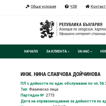
Премини
Общи условия
ЧЗВ
Контакт
към
основното
съдържание
Main
НАЧАЛО
ЗА КЛИЕНТА
ЗА НАС
НО
navigation
ИНЖ. НИНА СЛАВЧОВА ДОЙЧИНОВА
ПЛ с дейности по адм. обслужване по чл. 56
Тип
Физическо лице
Партиден №
2773
Дата на оправомощаване за дейностти по ад