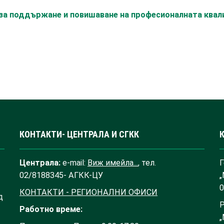
с за поддържане и повишаване на професионалната ква
КОНТАКТИ- ЦЕНТРАЛА И СГКК
Централа:
e-mail:
Виж имейла...
, тел.
Г
02/8188345- АГКК-ЦУ
„
0
КОНТАКТИ - РЕГИОНАЛНИ ОФИСИ
д
Р
Работно време:
„