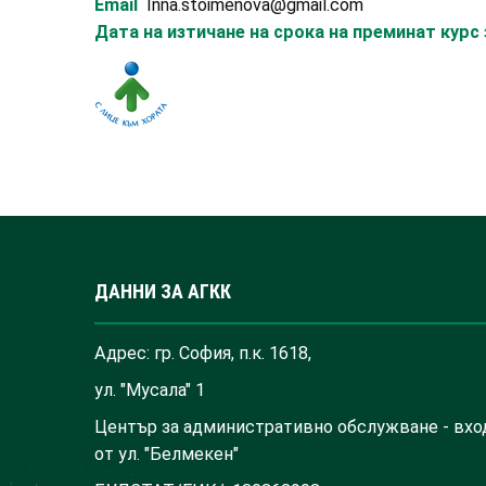
Email
Inna.stoimenova@gmail.com
Дата на изтичане на срока на преминат кур
ДАННИ ЗА АГКК
Адрес: гр. София, п.к. 1618,
ул. "Мусала" 1
Център за административно обслужване - вхо
от ул. "Белмекен"