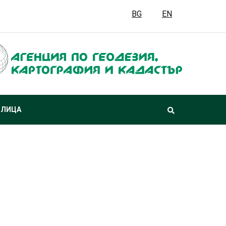
BG
EN
 ЛИЦА