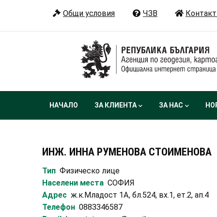
Премини
Общи условия
ЧЗВ
Контакт
към
основното
съдържание
Main
НАЧАЛО
ЗА КЛИЕНТА
ЗА НАС
НО
navigation
ИНЖ. ИННА РУМЕНОВА СТОИМЕНОВА
Тип
Физическо лице
Населени места
СОФИЯ
Адрес
ж.к.Младост 1А, бл.524, вх.1, ет.2, ап.4
Телефон
0883346587