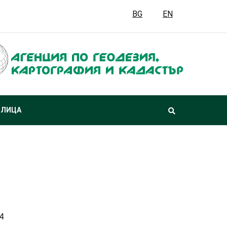
BG
EN
 ЛИЦА
4