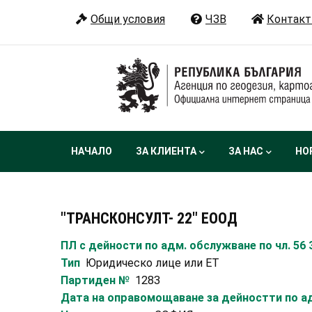
Премини
Общи условия
ЧЗВ
Контакт
към
основното
съдържание
Main
НАЧАЛО
ЗА КЛИЕНТА
ЗА НАС
НО
navigation
"ТРАНСКОНСУЛТ- 22" ЕООД
ПЛ с дейности по адм. обслужване по чл. 56
Тип
Юридическо лице или ЕТ
Партиден №
1283
Дата на оправомощаване за дейностти по ад