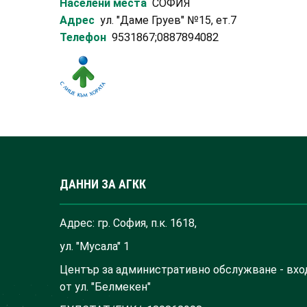
Населени места
СОФИЯ
Адрес
ул. "Даме Груев" №15, ет.7
Телефон
9531867;0887894082
ДАННИ ЗА АГКК
Адрес: гр. София, п.к. 1618,
ул. "Мусала" 1
Център за административно обслужване - вхо
от ул. "Белмекен"