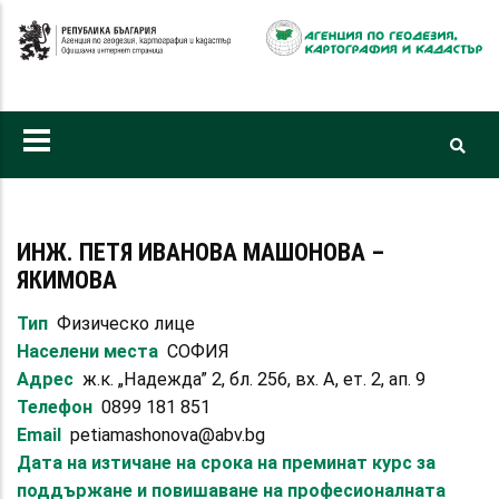
Премини
към
основното
съдържание
ИНЖ. ПЕТЯ ИВАНОВА МАШОНОВА –
ЯКИМОВА
Тип
Физическо лице
Населени места
СОФИЯ
Адрес
ж.к. „Надежда” 2, бл. 256, вх. А, ет. 2, ап. 9
Телефон
0899 181 851
Email
petiamashonova@abv.bg
Дата на изтичане на срока на преминат курс за
поддържане и повишаване на професионалната