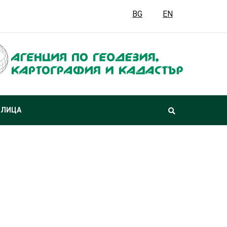
BG
EN
 ЛИЦА