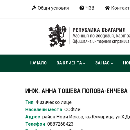
Премини
Общи условия
ЧЗВ
Контакт
към
основното
съдържание
Main
НАЧАЛО
ЗА КЛИЕНТА
ЗА НАС
НО
navigation
ИНЖ. АННА ТОШЕВА ПОПОВА-ЕНЧЕВА
Тип
Физическо лице
Населени места
СОФИЯ
Адрес
район Нови Искър, кв.Кумарица, ул.Х
Телефон
0887268423