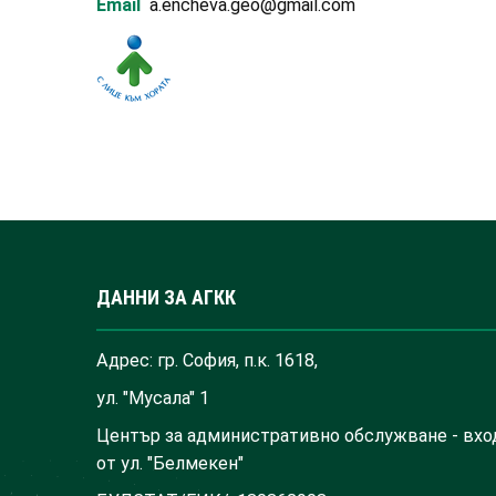
Email
a.encheva.geo@gmail.com
ДАННИ ЗА АГКК
Адрес: гр. София, п.к. 1618,
ул. "Мусала" 1
Център за административно обслужване - вхо
от ул. "Белмекен"