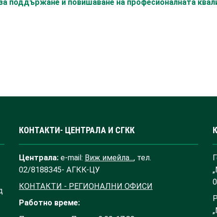
с за поддържане и повишаване на професионалната ква
КОНТАКТИ- ЦЕНТРАЛА И СГКК
Централа:
e-mail:
Виж имейла...
, тел.
Г
02/8188345- АГКК-ЦУ
„
0
КОНТАКТИ - РЕГИОНАЛНИ ОФИСИ
д
Р
Работно време:
„