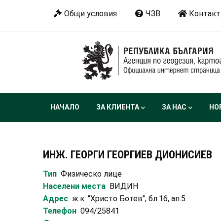
Премини
Общи условия
ЧЗВ
Контакт
към
основното
съдържание
Main
НАЧАЛО
ЗА КЛИЕНТА
ЗА НАС
НО
navigation
ИНЖ. ГЕОРГИ ГЕОРГИЕВ ДИОНИСИЕВ
Тип
Физическо лице
Населени места
ВИДИН
Адрес
ж.к. "Христо Ботев", бл.16, ап.5
Телефон
094/25841