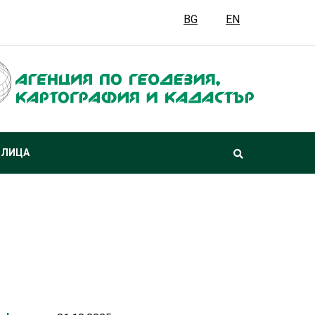
BG
EN
 ЛИЦА