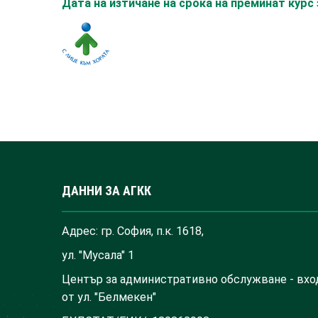
Дата на изтичане на срока на преминат кур
ДАННИ ЗА АГКК
Адрес: гр. София, п.к. 1618,
ул. "Мусала" 1
Център за административно обслужване - вхо
от ул. "Белмекен"