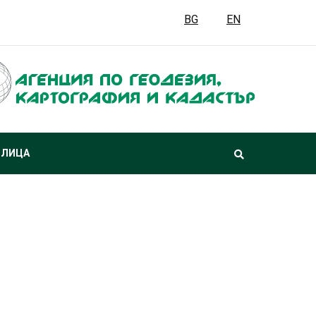
BG
EN
 ЛИЦА