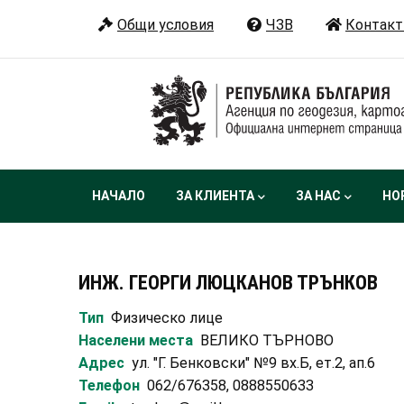
Премини
Общи условия
ЧЗВ
Контакт
към
основното
съдържание
Main
НАЧАЛО
ЗА КЛИЕНТА
ЗА НАС
НО
navigation
ИНЖ. ГЕОРГИ ЛЮЦКАНОВ ТРЪНКОВ
Тип
Физическо лице
Населени места
ВЕЛИКО ТЪРНОВО
Адрес
ул. "Г. Бенковски" №9 вх.Б, ет.2, ап.6
Телефон
062/676358, 0888550633