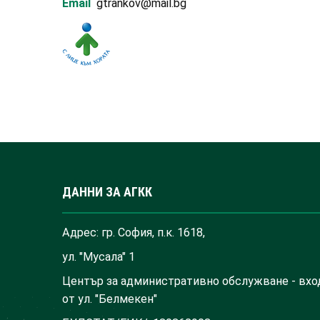
Email
gtrankov@mail.bg
ДАННИ ЗА АГКК
Адрес: гр. София, п.к. 1618,
ул. "Мусала" 1
Център за административно обслужване - вхо
от ул. "Белмекен"