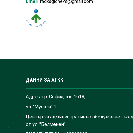
Email
radkagicheva@gmail.com
ДАННИ ЗА АГКК
Адрес: гр. София, п.к. 1618,
ул. "Мусала" 1
Център за административно обслужване - вхо
от ул. "Белмекен"