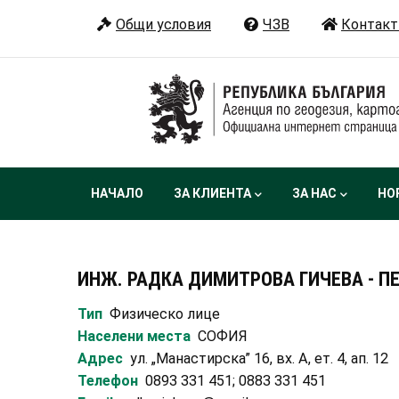
Премини
Общи условия
ЧЗВ
Контакт
към
основното
съдържание
Main
НАЧАЛО
ЗА КЛИЕНТА
ЗА НАС
НО
navigation
ИНЖ. РАДКА ДИМИТРОВА ГИЧЕВА - П
Тип
Физическо лице
Населени места
СОФИЯ
Адрес
ул. „Манастирска” 16, вх. А, ет. 4, ап. 12
Телефон
0893 331 451; 0883 331 451