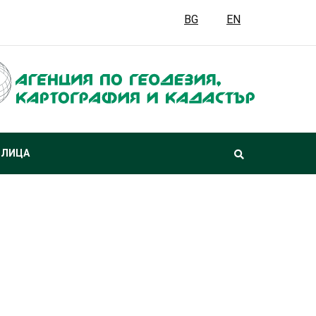
BG
EN
 ЛИЦА