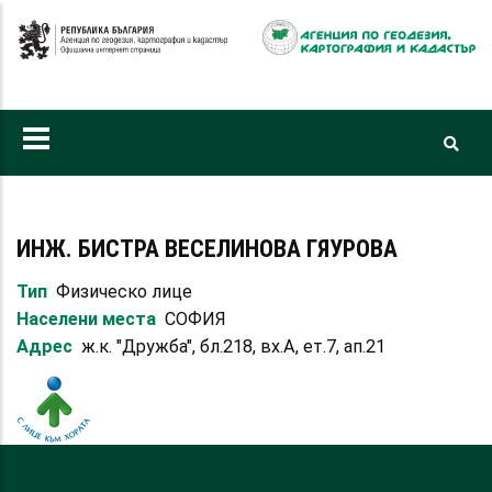
Премини
към
основното
съдържание
ИНЖ. БИСТРА ВЕСЕЛИНОВА ГЯУРОВА
Тип
Физическо лице
Населени места
СОФИЯ
Адрес
ж.к. "Дружба", бл.218, вх.А, ет.7, ап.21