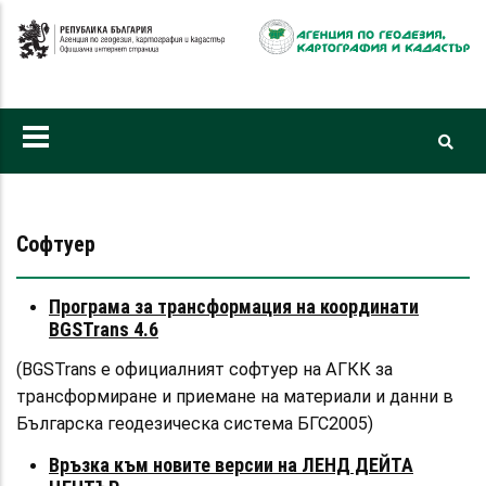
Премини
към
основното
съдържание
Софтуер
Програма за трансформация на координати
BGSTrans 4.6
(BGSTrans е официалният софтуер на АГКК за
трансформиране и приемане на материали и данни в
Българска геодезическа система БГС2005)
Връзка към новите версии на ЛЕНД ДЕЙТА