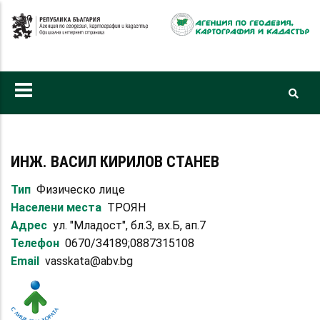
Премини
към
основното
съдържание
ИНЖ. ВАСИЛ КИРИЛОВ СТАНЕВ
Тип
Физическо лице
Населени места
ТРОЯН
Адрес
ул. "Младост", бл.3, вх.Б, ап.7
Телефон
0670/34189;0887315108
Email
vasskata@abv.bg