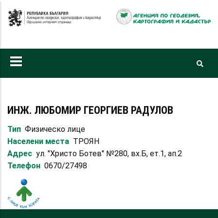
Премини
към
основното
съдържание
ИНЖ. ЛЮБОМИР ГЕОРГИЕВ РАДУЛОВ
Тип
Физическо лице
Населени места
ТРОЯН
Адрес
ул. "Христо Ботев" №280, вх.Б, ет.1, ап.2
Телефон
0670/27498