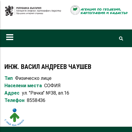
Премини
към
основното
съдържание
ИНЖ. ВАСИЛ АНДРЕЕВ ЧАУШЕВ
Тип
Физическо лице
Населени места
СОФИЯ
Адрес
ул. "Рачка" №38, ап.16
Телефон
8558436