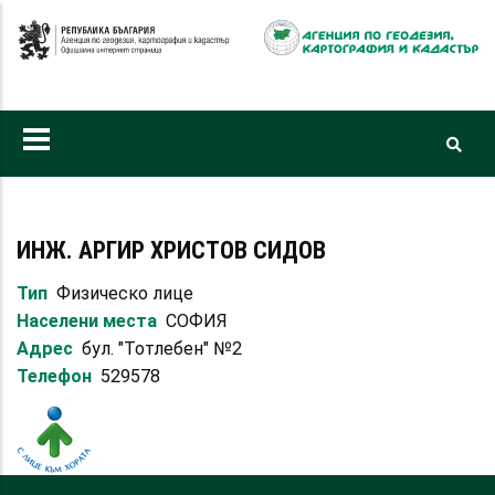
Премини
към
основното
съдържание
ИНЖ. АРГИР ХРИСТОВ СИДОВ
Тип
Физическо лице
Населени места
СОФИЯ
Адрес
бул. "Тотлебен" №2
Телефон
529578