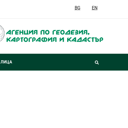
BG
EN
 ЛИЦА