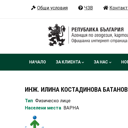
Премини
Общи условия
ЧЗВ
Контакт
към
основното
съдържание
Main
НАЧАЛО
ЗА КЛИЕНТА
ЗА НАС
НО
navigation
ИНЖ. ИЛИНА КОСТАДИНОВА БАТАНОВ
Тип
Физическо лице
Населени места
ВАРНА