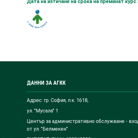
Дата на изтичане на срока на преминат кур
ДАННИ ЗА АГКК
Адрес: гр. София, п.к. 1618,
ул. "Мусала" 1
Център за административно обслужване - вхо
от ул. "Белмекен"