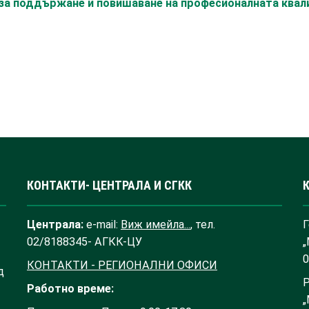
с за поддържане и повишаване на професионалната ква
КОНТАКТИ- ЦЕНТРАЛА И СГКК
Централа:
e-mail:
Виж имейла...
, тел.
Г
02/8188345- АГКК-ЦУ
„
0
КОНТАКТИ - РЕГИОНАЛНИ ОФИСИ
д
Р
Работно време:
„