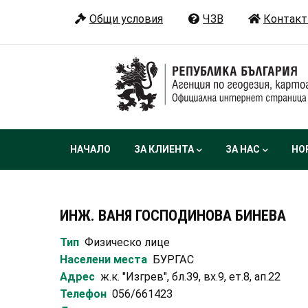
Премини
Общи условия
ЧЗВ
Контакт
към
основното
съдържание
Main
НАЧАЛО
ЗА КЛИЕНТА
ЗА НАС
НО
navigation
ИНЖ. ВАНЯ ГОСПОДИНОВА БИНЕВА
Тип
Физическо лице
Населени места
БУРГАС
Адрес
ж.к. "Изгрев", бл.39, вх.9, ет.8, ап.22
Телефон
056/661423