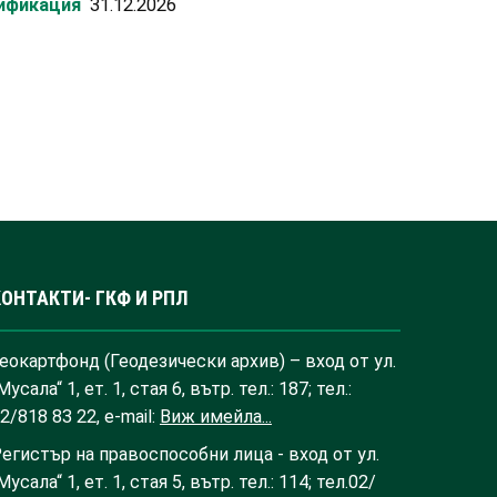
лификация
31.12.2026
КОНТАКТИ- ГКФ И РПЛ
еокартфонд (Геодезически архив) – вход от ул.
Мусала“ 1, ет. 1, стая 6, вътр. тел.: 187; тел.:
2/818 83 22, e-mail:
Виж имейла...
егистър на правоспособни лица - вход от ул.
Мусала“ 1, ет. 1, стая 5, вътр. тел.: 114; тел.02/