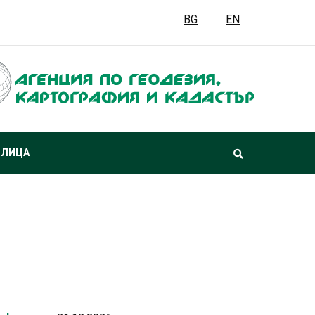
BG
EN
 ЛИЦА