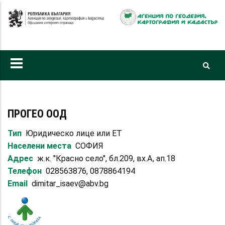
Премини
към
основното
съдържание
ПРОГЕО ООД
Тип
Юридическо лице или ЕТ
Населени места
СОФИЯ
Адрес
ж.к. "Красно село", бл.209, вх.А, ап.18
Телефон
028563876, 0878864194
Email
dimitar_isaev@abv.bg