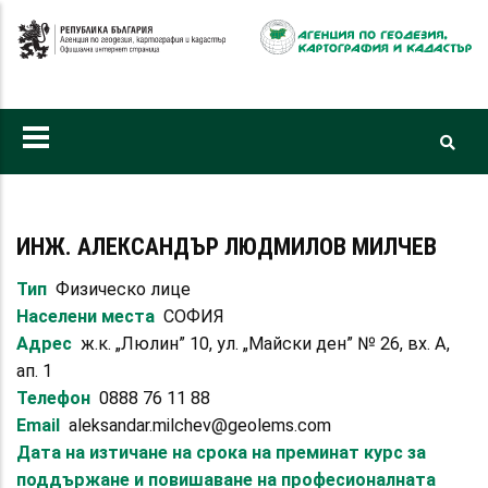
Премини
към
основното
съдържание
ИНЖ. АЛЕКСАНДЪР ЛЮДМИЛОВ МИЛЧЕВ
Тип
Физическо лице
Населени места
СОФИЯ
Адрес
ж.к. „Люлин” 10, ул. „Майски ден” № 26, вх. А,
ап. 1
Телефон
0888 76 11 88
Email
aleksandar.milchev@geolems.com
Дата на изтичане на срока на преминат курс за
поддържане и повишаване на професионалната