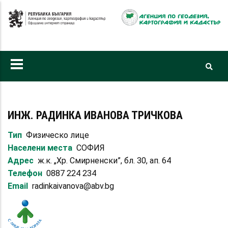
Премини
към
основното
съдържание
ИНЖ. РАДИНКА ИВАНОВА ТРИЧКОВА
Тип
Физическо лице
Населени места
СОФИЯ
Адрес
ж.к. „Хр. Смирненски”, бл. 30, ап. 64
Телефон
0887 224 234
Email
radinkaivanova@abv.bg