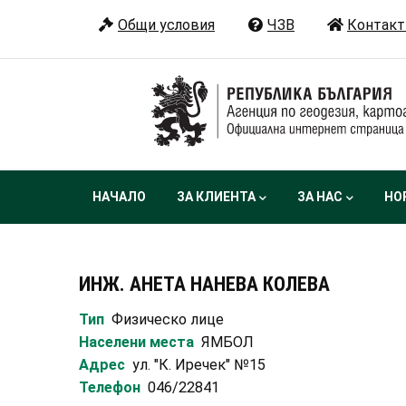
Премини
Общи условия
ЧЗВ
Контакт
към
основното
съдържание
Main
НАЧАЛО
ЗА КЛИЕНТА
ЗА НАС
НО
navigation
ИНЖ. АНЕТА НАНЕВА КОЛЕВА
Тип
Физическо лице
Населени места
ЯМБОЛ
Адрес
ул. "К. Иречек" №15
Телефон
046/22841