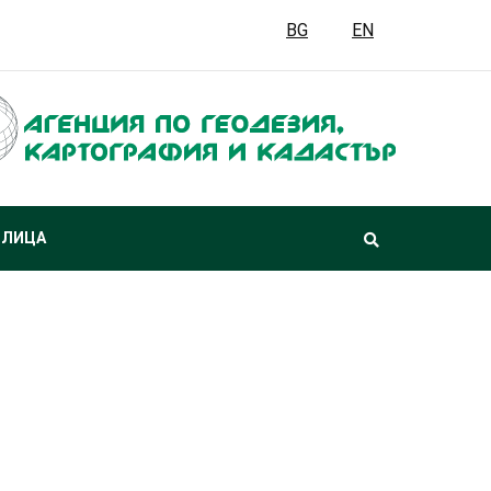
BG
EN
 ЛИЦА