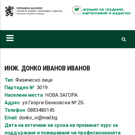
Премини
към
основното
съдържание
ИНЖ. ДОНКО ИВАНОВ ИВАНОВ
Тип
Физическо лице
Партиден №
3019
Населени места
НОВА ЗАГОРА
Адрес
ул.Георги Бенковски № 2Б
Телефон
0883480145
Email
donko_iv@mail.bg
Дата на изтичане на срока на преминат курс за
поддържане и повишаване на професионалната