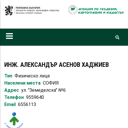
Премини
към
основното
съдържание
ИНЖ. АЛЕКСАНДЪР АСЕНОВ ХАДЖИЕВ
Тип
Физическо лице
Населени места
СОФИЯ
Адрес
ул. "Земеделска" №6
Телефон
9559640
Email
6556113