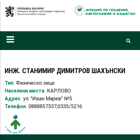
Премини
към
основното
съдържание
ИНЖ. СТАНИМИР ДИМИТРОВ ШАХЪНСКИ
Тип
Физическо лице
Населени места
КАРЛОВО
Адрес
ул. "Иван Марев" №5
Телефон
0888857337;0335/5216