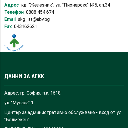
Адрес
кв. "Железник", ул. "Пионерска" №5, ап.34
Телефон
0888 454 674
Email
skg_itt@abv.bg
Fax
043162621
ДАННИ ЗА АГКК
Адрес: гр. София, п.к. 1618,
ул. "Мусала" 1
Център за административно обслужване - вход от ул.
"Белмекен"