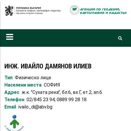
Премини
към
основното
съдържание
ИНЖ. ИВАЙЛО ДАМЯНОВ ИЛИЕВ
Тип
Физическо лице
Населени места
СОФИЯ
Адрес
ж.к. "Сухата река", бл.6, вх.Г, ет.2, ап.6
Телефон
02/845 23 94; 0889 99 28 18
Email
ivailo_di@abv.bg