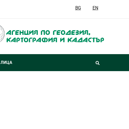
BG
EN
 ЛИЦА