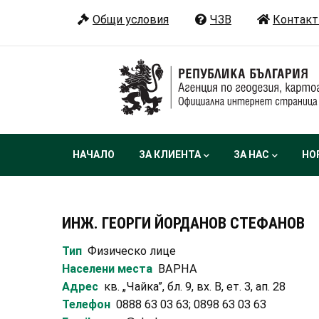
Премини
Общи условия
ЧЗВ
Контакт
към
основното
съдържание
Main
НАЧАЛО
ЗА КЛИЕНТА
ЗА НАС
НО
navigation
ИНЖ. ГЕОРГИ ЙОРДАНОВ СТЕФАНОВ
Тип
Физическо лице
Населени места
ВАРНА
Адрес
кв. „Чайка”, бл. 9, вх. В, ет. 3, ап. 28
Телефон
0888 63 03 63; 0898 63 03 63