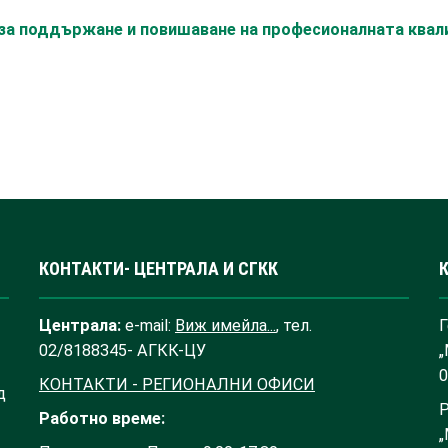
с за поддържане и повишаване на професионалната ква
КОНТАКТИ- ЦЕНТРАЛА И СГКК
Централа:
e-mail:
Виж имейла...
, тел.
Г
02/8188345- АГКК-ЦУ
„
0
КОНТАКТИ - РЕГИОНАЛНИ ОФИСИ
д
Р
Работно време:
„