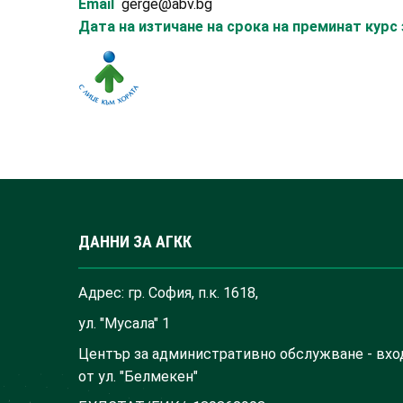
Email
gerge@abv.bg
Дата на изтичане на срока на преминат кур
ДАННИ ЗА АГКК
Адрес: гр. София, п.к. 1618,
ул. "Мусала" 1
Център за административно обслужване - вхо
от ул. "Белмекен"