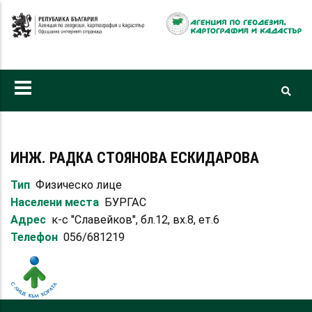
Премини
към
основното
съдържание
ИНЖ. РАДКА СТОЯНОВА ЕСКИДАРОВА
Тип
Физическо лице
Населени места
БУРГАС
Адрес
к-с "Славейков", бл.12, вх.8, ет.6
Телефон
056/681219