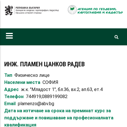
Премини
към
основното
съдържание
ИНЖ. ПЛАМЕН ЦАНКОВ РАДЕВ
Тип
Физическо лице
Населени места
СОФИЯ
Адрес
ж.к. "Младост 1", бл.36, вх.2, ап.63, ет.4
Телефон
744919;0889199082
Email
plamenzo@abv.bg
Дата на изтичане на срока на преминат курс за
поддържане и повишаване на професионалната
квалификация