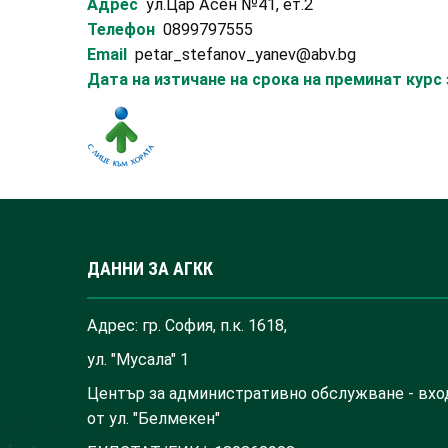
Адрес
ул.Цар Асен №41, ет.2
Телефон
0899797555
Email
petar_stefanov_yanev@abv.bg
Дата на изтичане на срока на преминат кур
ДАННИ ЗА АГКК
Адрес: гр. София, п.к. 1618,
ул. "Мусала" 1
Център за административно обслужване - вхо
от ул. "Белмекен"