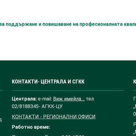
с за поддържане и повишаване на професионалната ква
КОНТАКТИ- ЦЕНТРАЛА И СГКК
Централа:
e-mail:
Виж имейла...
, тел.
Г
02/8188345- АГКК-ЦУ
„
0
КОНТАКТИ - РЕГИОНАЛНИ ОФИСИ
д
Р
Работно време:
„