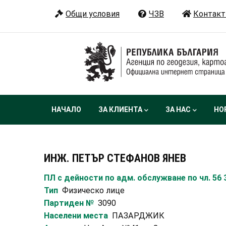
Премини
Общи условия
ЧЗВ
Контакт
към
основното
съдържание
Main
НАЧАЛО
ЗА КЛИЕНТА
ЗА НАС
НО
navigation
ИНЖ. ПЕТЪР СТЕФАНОВ ЯНЕВ
ПЛ с дейности по адм. обслужване по чл. 56
Тип
Физическо лице
Партиден №
3090
Населени места
ПАЗАРДЖИК