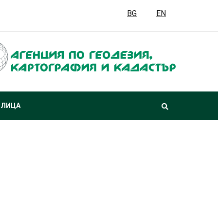
BG
EN
 ЛИЦА