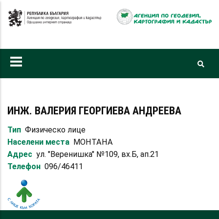
Премини
към
основното
съдържание
ИНЖ. ВАЛЕРИЯ ГЕОРГИЕВА АНДРЕЕВА
Тип
Физическо лице
Населени места
МОНТАНА
Адрес
ул. "Веренишка" №109, вх.Б, ап.21
Телефон
096/46411