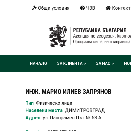
Премини
Общи условия
ЧЗВ
Контакт
към
основното
съдържание
Main
НАЧАЛО
ЗА КЛИЕНТА
ЗА НАС
НО
navigation
ИНЖ. МАРИО ИЛИЕВ ЗАПРЯНОВ
Тип
Физическо лице
Населени места
ДИМИТРОВГРАД
Адрес
ул. Панорамен Път № 53 А