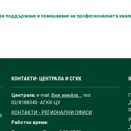
с за поддържане и повишаване на професионалната ква
КОНТАКТИ- ЦЕНТРАЛА И СГКК
Централа:
e-mail:
Виж имейла...
, тел.
Г
02/8188345- АГКК-ЦУ
„
0
КОНТАКТИ - РЕГИОНАЛНИ ОФИСИ
д
Р
Работно време:
„