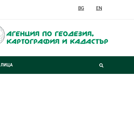
BG
EN
 ЛИЦА