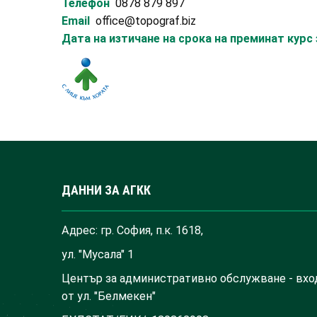
Телефон
0878 879 897
Email
office@topograf.biz
Дата на изтичане на срока на преминат кур
ДАННИ ЗА АГКК
Адрес: гр. София, п.к. 1618,
ул. "Мусала" 1
Център за административно обслужване - вхо
от ул. "Белмекен"