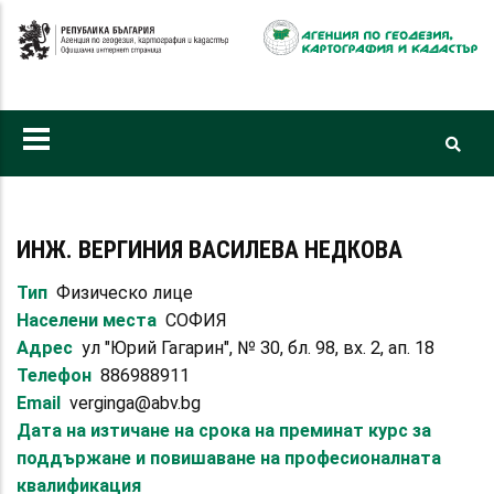
Премини
към
основното
съдържание
ИНЖ. ВЕРГИНИЯ ВАСИЛЕВА НЕДКОВА
Тип
Физическо лице
Населени места
СОФИЯ
Адрес
ул "Юрий Гагарин", № 30, бл. 98, вх. 2, ап. 18
Телефон
886988911
Email
verginga@abv.bg
Дата на изтичане на срока на преминат курс за
поддържане и повишаване на професионалната
квалификация