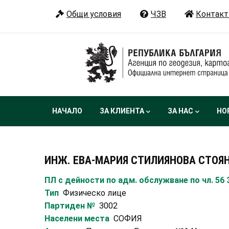
Премини
Общи условия
ЧЗВ
Контакт
към
основното
съдържание
Main
НАЧАЛО
ЗА КЛИЕНТА
ЗА НАС
НО
navigation
ИНЖ. ЕВА-МАРИЯ СТИЛИЯНОВА СТОЯ
ПЛ с дейности по адм. обслужване по чл. 56
Тип
Физическо лице
Партиден №
3002
Населени места
СОФИЯ