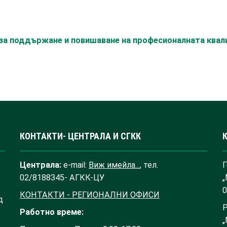
с за поддържане и повишаване на професионалната ква
КОНТАКТИ- ЦЕНТРАЛА И СГКК
Централа:
e-mail:
Виж имейла...
, тел.
Г
02/8188345- АГКК-ЦУ
„
0
КОНТАКТИ - РЕГИОНАЛНИ ОФИСИ
д
Р
Работно време:
„