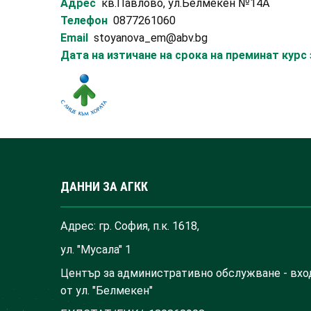
Адрес
кв.Павлово, ул.Белмекен №14А
Телефон
0877261060
Email
stoyanova_em@abv.bg
Дата на изтичане на срока на преминат кур
ДАННИ ЗА АГКК
Адрес: гр. София, п.к. 1618,
ул. "Мусала" 1
Център за административно обслужване - вхо
от ул. "Белмекен"