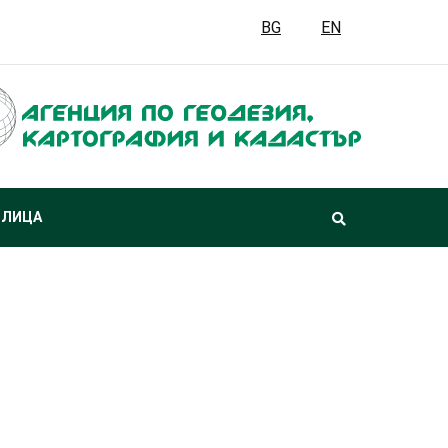
BG
EN
 ЛИЦА