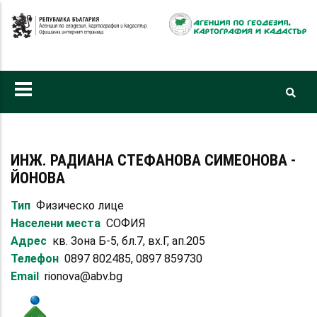
Премини
към
основното
съдържание
ИНЖ. РАДИАНА СТЕФАНОВА СИМЕОНОВА -
ЙОНОВА
Тип
Физическо лице
Населени места
СОФИЯ
Адрес
кв. Зона Б-5, бл.7, вх.Г, ап.205
Телефон
0897 802485, 0897 859730
Email
rionova@abv.bg