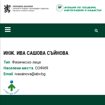
Премини
към
основното
съдържание
ИНЖ. ИВА САШОВА СЪЙНОВА
Тип
Физическо лице
Населени места
СОФИЯ
Email
ivasainova@abv.bg