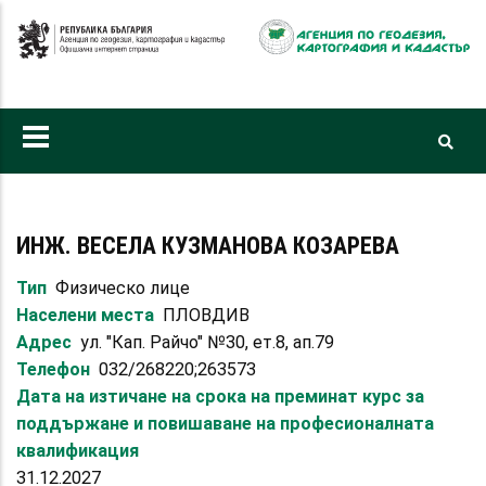
Премини
към
основното
съдържание
ИНЖ. ВЕСЕЛА КУЗМАНОВА КОЗАРЕВА
Тип
Физическо лице
Населени места
ПЛОВДИВ
Адрес
ул. "Кап. Райчо" №30, ет.8, ап.79
Телефон
032/268220;263573
Дата на изтичане на срока на преминат курс за
поддържане и повишаване на професионалната
квалификация
31.12.2027