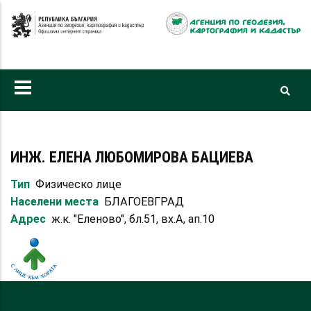
Премини
към
основното
съдържание
ИНЖ. ЕЛЕНА ЛЮБОМИРОВА БАЦИЕВА
Тип
Физическо лице
Населени места
БЛАГОЕВГРАД
Адрес
ж.к. "Еленово", бл.51, вх.А, ап.10