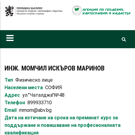
Премини
към
основното
съдържание
ИНЖ. МОМЧИЛ ИСКЪРОВ МАРИНОВ
Тип
Физическо лице
Населени места
СОФИЯ
Адрес
ул."Чаталджа"№48
Телефон
899933710
Email
mmom@abv.bg
Дата на изтичане на срока на преминат курс за
поддържане и повишаване на професионалната
квалификация