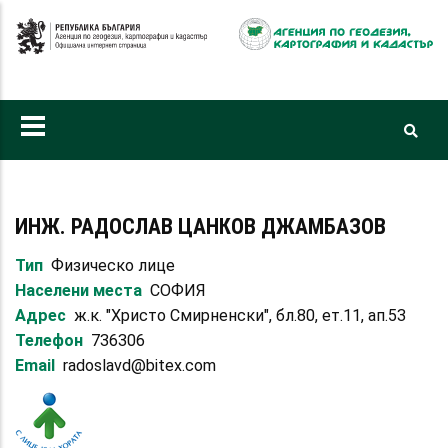
Премини
към
основното
съдържание
ИНЖ. РАДОСЛАВ ЦАНКОВ ДЖАМБАЗОВ
Тип
Физическо лице
Населени места
СОФИЯ
Адрес
ж.к. "Христо Смирненски", бл.80, ет.11, ап.53
Телефон
736306
Email
radoslavd@bitex.com