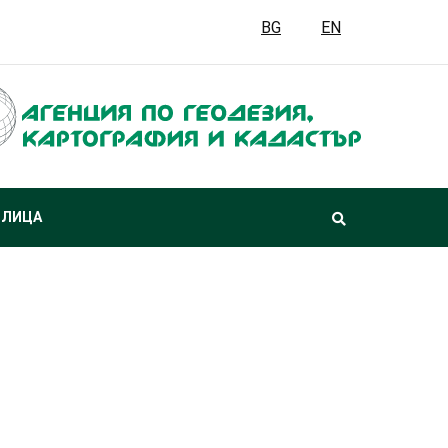
BG
EN
 ЛИЦА