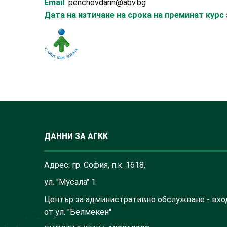
Email
penchevdann@abv.bg
Дата на изтичане на срока на преминат кур
ДАННИ ЗА АГКК
Адрес: гр. София, п.к. 1618,
ул. "Мусала" 1
Център за административно обслужване - вхо
от ул. "Белмекен"