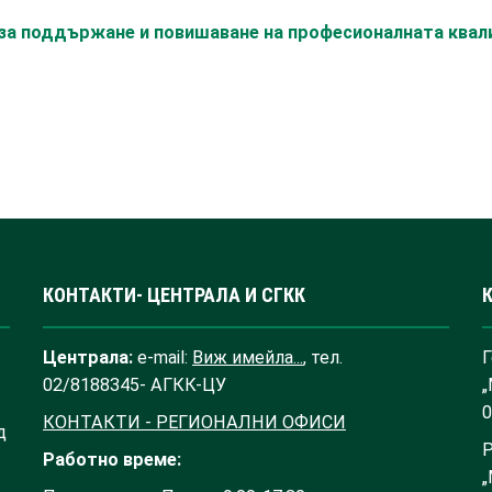
с за поддържане и повишаване на професионалната ква
КОНТАКТИ- ЦЕНТРАЛА И СГКК
Централа:
e-mail:
Виж имейла...
, тел.
Г
02/8188345- АГКК-ЦУ
„
0
КОНТАКТИ - РЕГИОНАЛНИ ОФИСИ
д
Р
Работно време:
„