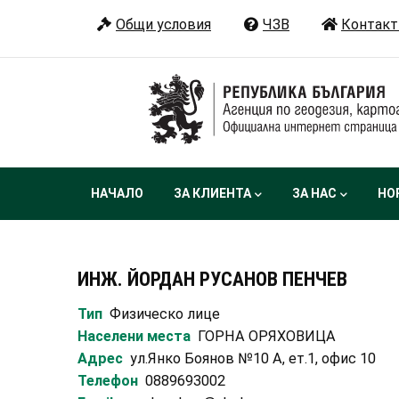
Премини
Общи условия
ЧЗВ
Контакт
към
основното
съдържание
Main
НАЧАЛО
ЗА КЛИЕНТА
ЗА НАС
НО
navigation
ИНЖ. ЙОРДАН РУСАНОВ ПЕНЧЕВ
Тип
Физическо лице
Населени места
ГОРНА ОРЯХОВИЦА
Адрес
ул.Янко Боянов №10 А, ет.1, офис 10
Телефон
0889693002