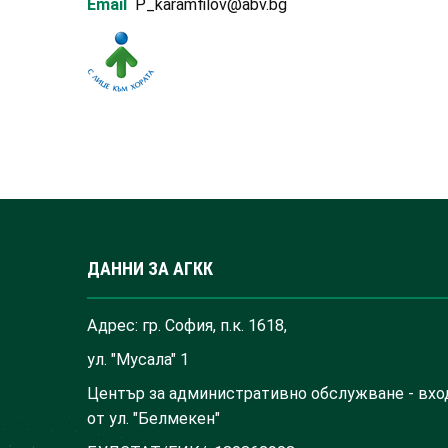
Email
P_karamfilov@abv.bg
ДАННИ ЗА АГКК
Адрес: гр. София, п.к. 1618,
ул. "Мусала" 1
Център за административно обслужване - вхо
от ул. "Белмекен"