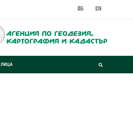
BG
EN
 ЛИЦА