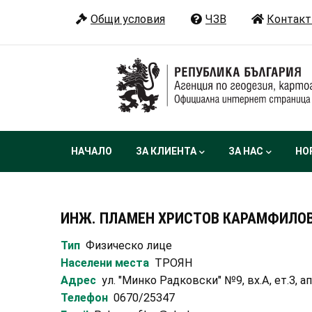
Премини
Общи условия
ЧЗВ
Контакт
към
основното
съдържание
Main
НАЧАЛО
ЗА КЛИЕНТА
ЗА НАС
НО
navigation
ИНЖ. ПЛАМЕН ХРИСТОВ КАРАМФИЛО
Тип
Физическо лице
Населени места
ТРОЯН
Адрес
ул. "Минко Радковски" №9, вх.А, ет.3, ап
Телефон
0670/25347