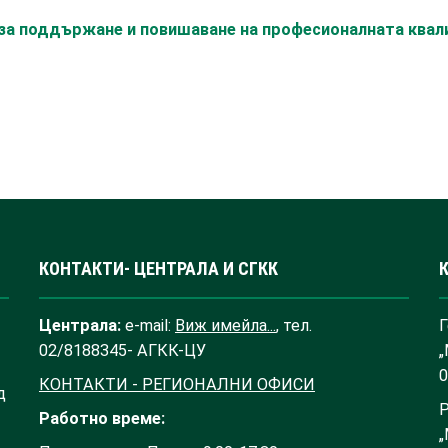
с за поддържане и повишаване на професионалната ква
КОНТАКТИ- ЦЕНТРАЛА И СГКК
Централа:
e-mail:
Виж имейла...
, тел.
Г
02/8188345- АГКК-ЦУ
„
0
КОНТАКТИ - РЕГИОНАЛНИ ОФИСИ
д
Р
Работно време:
„