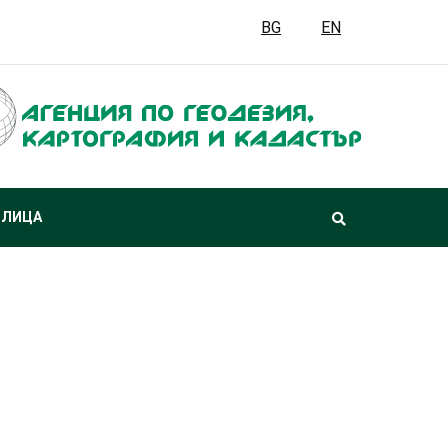
BG
EN
 ЛИЦА