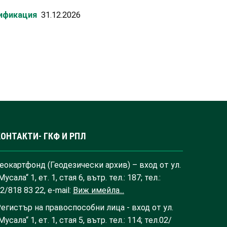
лификация
31.12.2026
КОНТАКТИ- ГКФ И РПЛ
еокартфонд (Геодезически архив) – вход от ул.
Мусала“ 1, ет. 1, стая 6, вътр. тел.: 187; тел.:
2/818 83 22, e-mail:
Виж имейла...
егистър на правоспособни лица - вход от ул.
Мусала“ 1, ет. 1, стая 5, вътр. тел.: 114; тел.02/