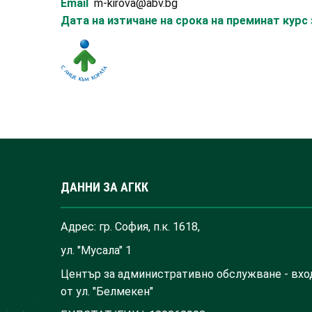
Email
m-kirova@abv.bg
Дата на изтичане на срока на преминат кур
ДАННИ ЗА АГКК
Адрес: гр. София, п.к. 1618,
ул. "Мусала" 1
Център за административно обслужване - вхо
от ул. "Белмекен"