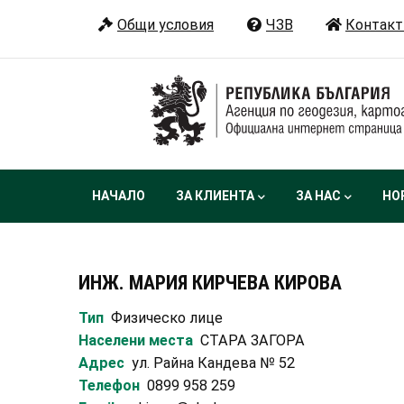
Премини
Общи условия
ЧЗВ
Контакт
към
основното
съдържание
Main
НАЧАЛО
ЗА КЛИЕНТА
ЗА НАС
НО
navigation
ИНЖ. МАРИЯ КИРЧЕВА КИРОВА
Тип
Физическо лице
Населени места
СТАРА ЗАГОРА
Адрес
ул. Райна Кандева № 52
Телефон
0899 958 259