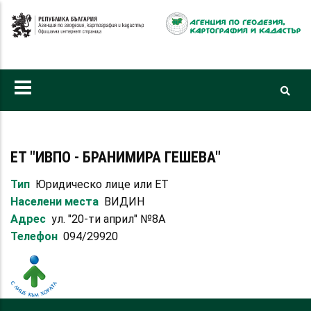
Премини
към
основното
съдържание
ЕТ "ИВПО - БРАНИМИРА ГЕШЕВА"
Тип
Юридическо лице или ЕТ
Населени места
ВИДИН
Адрес
ул. "20-ти април" №8А
Телефон
094/29920